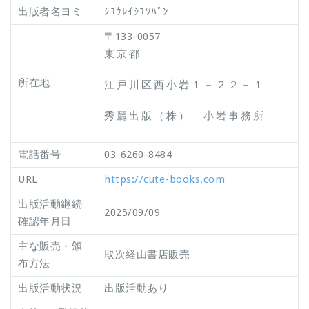
出版者名ヨミ
ｼﾕｳﾚｲｼﾕﾂﾊﾟﾝ
〒133-0057
東京都
所在地
江戸川区西小岩１－２２－１
秀麗出版（株） 小岩事務所
電話番号
03-6260-8484
URL
https://cute-books.com
出版活動継続
2025/09/09
確認年月日
主な販売・頒
取次経由書店販売
布方法
出版活動状況
出版活動あり