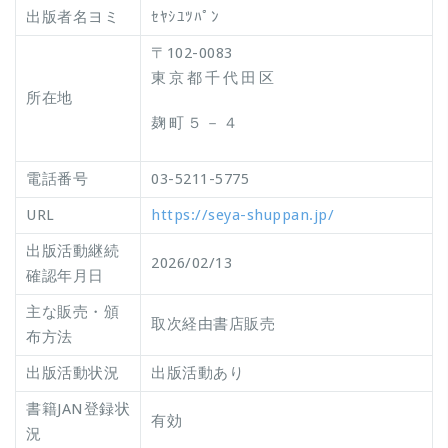
出版者名ヨミ
ｾﾔｼﾕﾂﾊﾟﾝ
〒102-0083
東京都千代田区
所在地
麹町５－４
電話番号
03-5211-5775
URL
https://seya-shuppan.jp/
出版活動継続
2026/02/13
確認年月日
主な販売・頒
取次経由書店販売
布方法
出版活動状況
出版活動あり
書籍JAN登録状
有効
況