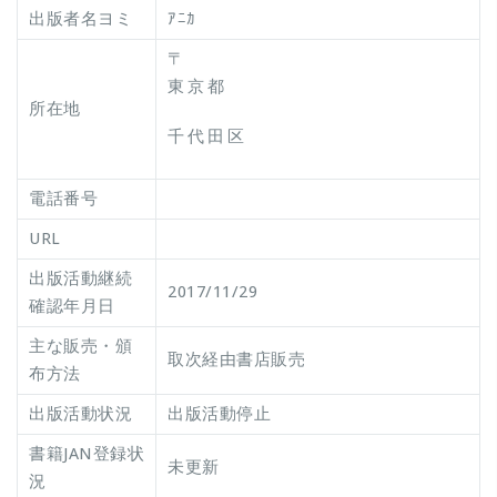
出版者名ヨミ
ｱﾆｶ
〒
東京都
所在地
千代田区
電話番号
URL
出版活動継続
2017/11/29
確認年月日
主な販売・頒
取次経由書店販売
布方法
出版活動状況
出版活動停止
書籍JAN登録状
未更新
況