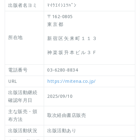
出版者名ヨミ
ﾏｲｳｴｲｼﾕﾂﾊﾟﾝ
〒162-0805
東京都
所在地
新宿区矢来町１１３
神楽坂升本ビル３Ｆ
電話番号
03-6280-8834
URL
https://mitena.co.jp/
出版活動継続
2025/09/10
確認年月日
主な販売・頒
取次経由書店販売
布方法
出版活動状況
出版活動あり