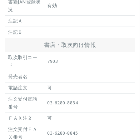
書籍JAN登録状
有効
況
注記Ａ
注記Ｂ
書店・取次向け情報
取次取引コー
7903
ド
発売者名
電話注文
可
注文受付電話
03-6280-8834
番号
ＦＡＸ注文
可
注文受付ＦＡ
03-6280-8845
Ｘ番号