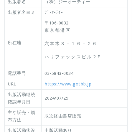
出版者名
（株）ジーオーティー
出版者名ヨミ
ｼﾞ-ｵ-ﾃｲ-
〒106-0032
東京都港区
所在地
六本木３－１６－２６
ハリファックスビル２F
電話番号
03-5843-0034
URL
https://www.gotbb.jp
出版活動継続
2024/07/25
確認年月日
主な販売・頒
取次経由書店販売
布方法
出版活動状況
出版活動あり