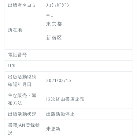
出版者名ヨミ
ｽｺﾗﾏｶﾞｼﾞﾝ
〒-
東京都
所在地
新宿区
電話番号
URL
出版活動継続
2021/02/15
確認年月日
主な販売・頒
取次経由書店販売
布方法
出版活動状況
出版活動停止
書籍JAN登録状
未更新
況