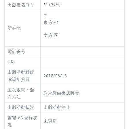
出版者名ヨミ
ｶﾞｲﾌｳｼﾔ
〒
東京都
所在地
文京区
電話番号
URL
出版活動継続
2018/03/16
確認年月日
主な販売・頒
取次経由書店販売
布方法
出版活動状況
出版活動停止
書籍JAN登録状
未更新
況